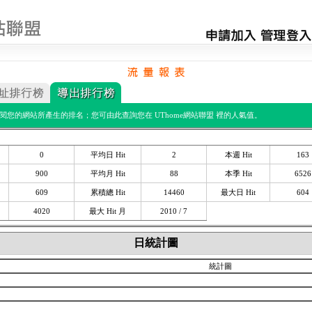
點閱您的網站所產生的排名；您可由此查詢您在 UThome網站聯盟 裡的人氣值。
0
平均日 Hit
2
本週 Hit
163
900
平均月 Hit
88
本季 Hit
6526
609
累積總 Hit
14460
最大日 Hit
604
4020
最大 Hit 月
2010 / 7
日統計圖
統計圖