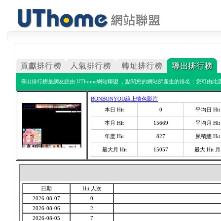
導出排行榜是網友經由 UThome網站聯盟 ，點閱您的網站所產生的排名；您可由此查
BONBONYOU線上情色影片
本日 Hit
0
平均日 Hit
本月 Hit
15669
平均月 Hit
年度 Hit
827
累積總 Hit
最大月 Hit
15057
最大 Hit 月
日期
Hit 人次
2026-08-07
0
2026-08-06
2
2026-08-05
7